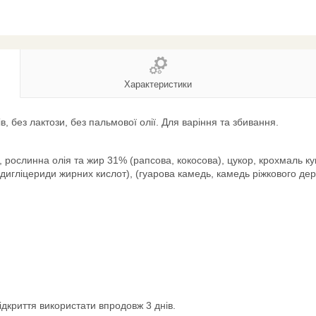
Характеристики
 без лактози, без пальмової олії. Для варіння та збивання.
), рослинна олія та жир 31% (рапсова, кокосова), цукор, крохмаль 
дигліцериди жирних кислот), (гуарова камедь, камедь ріжкового дер
відкриття використати впродовж 3 днів.