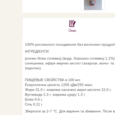
Опис
100% рослинного походження без молочних продуктів,
ІНГРЕДІЄНТИ:
розчин білка сочевиці (вода, борошно сочевиці 1,1%
соняшника, ефіри жирних кислот сахарози, моно- та 
(каротин).
ПИЩЕВЫЕ СВОЙСТВА в 100 мл:
Енергетична цінність 1205 кДж/292 ккал,
Жири 31,0 г, зокрема насичені жирні кислоти 22,0 г,
Вуглеводи 2,3 г, зокрема цукру 1,3 г,
Білки 0,6 г,
Сіль 0,11 г.
Зберігати за 2-7 °C. Для варіння та збивання. Після 