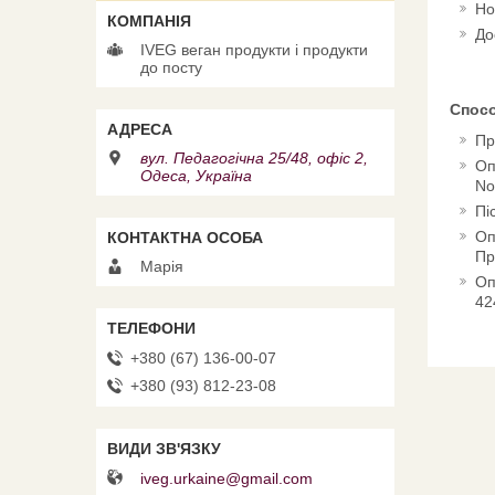
Но
До
IVEG веган продукти і продукти
до посту
Спос
Пр
вул. Педагогічна 25/48, офіс 2,
Оп
Одеса, Україна
No
Пі
Оп
Пр
Марія
Оп
42
+380 (67) 136-00-07
+380 (93) 812-23-08
iveg.urkaine@gmail.com