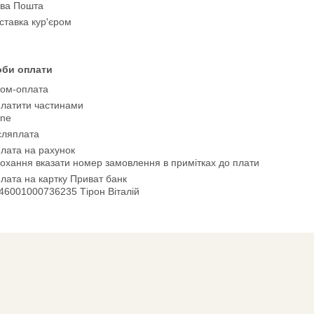
ва Пошта
ставка кур'єром
оби оплати
ом-оплата
латити частинами
ne
сляплата
лата на рахунок
охання вказати номер замовлення в примітках до плати
лата на картку Приват банк
46001000736235 Тірон Віталій