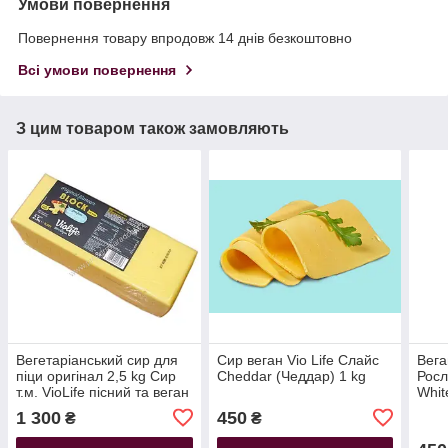
Умови повернення
Повернення товару впродовж 14 днів безкоштовно
Всі умови повернення
З цим товаром також замовляють
Вегетаріанський сир для
Сир веган Vio Life Слайс
Вега
піци оригінал 2,5 kg Сир
Cheddar (Чеддар) 1 kg
Росл
т.м. VioLife пісний та веган
Whit
вега
1 300
450
₴
₴