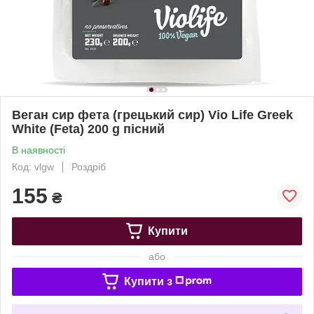
Веган сир фета (грецький сир) Vio Life Greek
White (Feta) 200 g пісний
В наявності
Код: vlgw
Роздріб
155
₴
Купити
або
Купити з