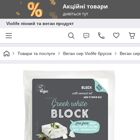
Violife пісний та веган продукт
Товари та послуги
Веган сир Violife брусок
Веган сир