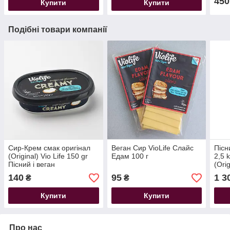
450
Купити
Купити
Подібні товари компанії
Сир-Крем смак оригінал
Веган Сир VioLife Слайс
Пісн
(Original) Vio Life 150 gr
Едам 100 г
2,5 k
Пісний і веган
(Ori
140
95
1 3
₴
₴
Купити
Купити
Про нас