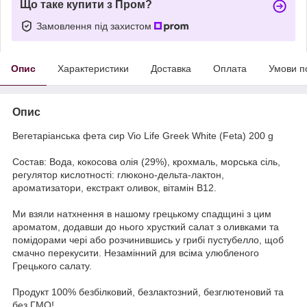
Що таке купити з Пром?
Замовлення під захистом
Опис
Характеристики
Доставка
Оплата
Умови п
Опис
Вегетаріанська фета сир Vio Life Greek White (Feta) 200 g
Состав: Вода, кокосова олія (29%), крохмаль, морська сіль,
регулятор кислотності: глюконо-дельта-лактон,
ароматизатори, екстракт оливок, вітамін B12.
Ми взяли натхнення в нашому грецькому спадщині з цим
ароматом, додавши до нього хрусткий салат з оливками та
помідорами чері або розчинившись у грибі пустубелло, щоб
смачно перекусити. Незамінний для всіма улюбленого
Грецького салату.
Продукт 100% безбілковий, безлактозний, безглютеновий та
без ГМО!