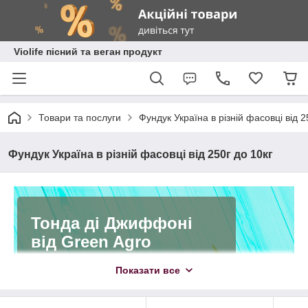
Violife пісний та веган продукт
Товари та послуги
Фундук Україна в різній фасовці від 2
Фундук Україна в різній фасовці від 250г до 10кг
Тонда ді Джиффоні
від Green Agro
Показати все
Ароматний фундук, вирощений на
Закарпатті. Відомий своєю
вишуканою якістю і смаком.