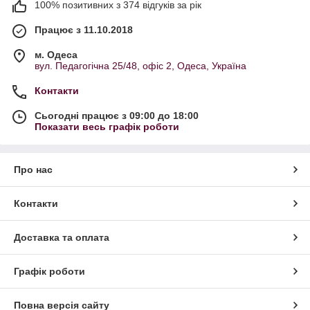
Джиффоні вважається одним з
100% позитивних з 374 відгуків за рік
найкращих сортів фундука для
приготування вишуканих страв та
Працює з 11.10.2018
десертів.
м. Одеса
вул. Педагогічна 25/48, офіс 2, Одеса, Україна
Фундук є цінним джерелом
вітамінів. Вітамін А відомий своєю
Контакти
здатністю підтримувати здоров'я
шкіри та зору. Вітамін Е має
Сьогодні працює з 09:00 до 18:00
антиоксидантні властивості, які
Показати весь графік роботи
допомагають захищати клітини від
пошкоджень вільними радикалами.
Група вітамінів В впливають на
Про нас
енергетичний обмін в організмі та
сприяють нормальній роботі
Контакти
нервової системи.
Ми пропонуємо тільки цілі апетитні
Доставка та оплата
горіхи. Перед фасуванням фундук
проходить процес смаження, який
Графік роботи
підсилює аромат і надає глибокого
смаку. Бланшування ж допомагає
Повна версія сайту
зберегти яскравий колір ядра та